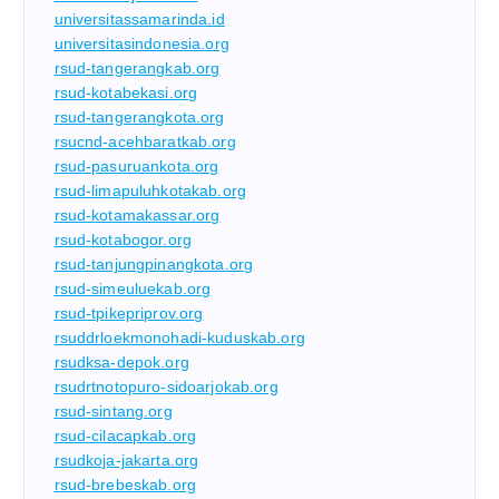
universitassamarinda.id
universitasindonesia.org
rsud-tangerangkab.org
rsud-kotabekasi.org
rsud-tangerangkota.org
rsucnd-acehbaratkab.org
rsud-pasuruankota.org
rsud-limapuluhkotakab.org
rsud-kotamakassar.org
rsud-kotabogor.org
rsud-tanjungpinangkota.org
rsud-simeuluekab.org
rsud-tpikepriprov.org
rsuddrloekmonohadi-kuduskab.org
rsudksa-depok.org
rsudrtnotopuro-sidoarjokab.org
rsud-sintang.org
rsud-cilacapkab.org
rsudkoja-jakarta.org
rsud-brebeskab.org