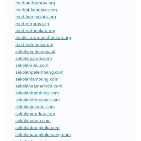
rsud-sulbarprov.org
rsudtpi-kepriprov.org
rsud-langsakota.org
rsud-ntbprov.org
rsud-natunakab.org
rsudkisaran-asahankab.org
rsud-indonesia.org
sekolahindonesia.id
sekolahjambi.com
sekolahriau.com
sekolahpalembang.com
sekolahlampung.com
sekolahsamarinda.com
sekolahbandung.com
sekolahdenpasar.com
sekolahjakarta.com
sekolahmedan.com
sekolahaceh.com
sekolahbengkulu.com
sekolahpangkalpinang.com