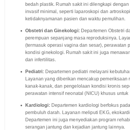
bedah plastik. Rumah sakit ini dilengkapi denga
invasif minimal, seperti laparoskopi dan artrosk
ketidaknyamanan pasien dan waktu pemulihan.
Obstetri dan Ginekologi:
Departemen Obstetri d
perempuan sepanjang masa reproduksinya. Layan
(termasuk operasi vagina dan sesar), perawatan 
kondisi ginekologi. Rumah sakit ini juga menawa
dan infertilitas.
Pediatri:
Departemen pediatri melayani kebutuhan
Layanan yang diberikan mencakup pemeriksaan r
kanak-kanak, dan pengelolaan kondisi kronis sepe
perawatan intensif neonatal (NICU) khusus untuk ba
Kardiologi:
Departemen kardiologi berfokus pada
pembuluh darah. Layanan meliputi EKG, ekokardiogra
Departemen ini juga menyediakan program rehabil
serangan jantung dan kejadian jantung lainnya.