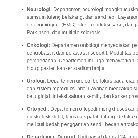
Neurologi:
Departemen neurologi mengkhususkan
sumsum tulang belakang, dan saraf tepi. Layanan
elektromiografi (EMG), studi konduksi saraf, dan p
Parkinson, dan multiple sclerosis.
Onkologi:
Departemen onkologi menyediakan per
pengobatan, dan perawatan suportif. Modalitas pe
pembedahan. Departemen ini juga menawarkan lay
hidup pasien kanker stadium lanjut.
Urologi:
Departemen urologi berfokus pada diag
dan sistem reproduksi pria. Layanan mencakup sis
batu ginjal, infeksi saluran kemih, dan kanker pros
Ortopedi:
Departemen ortopedi mengkhususkan di
muskuloskeletal, termasuk patah tulang, dislokas
meliputi bedah penggantian sendi, bedah artrosko
Departemen Darurat:
Unit gawat darurat 24 jam 