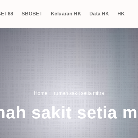
ET88
SBOBET
Keluaran HK
Data HK
HK
Home
rumah sakit setia mitra
ah sakit setia m