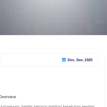
Des, Sen, 2025
Overview
njarmasin, berdiri sebagai institusi kesehatan penting