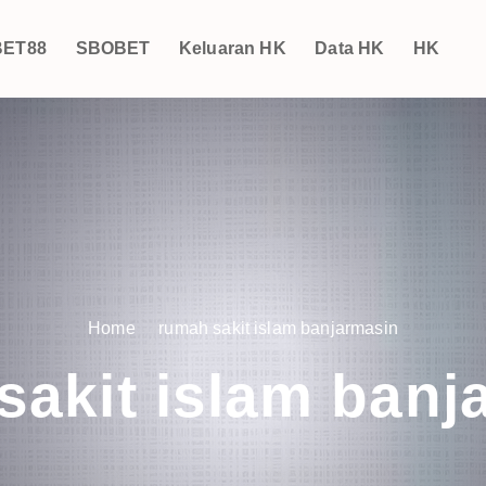
ET88
SBOBET
Keluaran HK
Data HK
HK
Home
rumah sakit islam banjarmasin
sakit islam banj