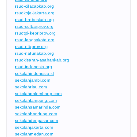
rsud-cilacapkab.org
rsudkoja-jakarta.org
rsud-brebeskab.org
rsud-sulbarprov.org
rsudtpi-kepriprov.org
rsud-langsakota.org
rsud-ntbprov.org
rsud-natunakab.org
rsudkisaran-asahankab.org
rsud-indonesia.org
sekolahindonesia.id
sekolahjambi.com
sekolahriau.com
sekolahpalembang.com
sekolahlampung.com
sekolahsamarinda.com
sekolahbandung.com
sekolahdenpasar.com
sekolahjakarta.com
sekolahmedan.com