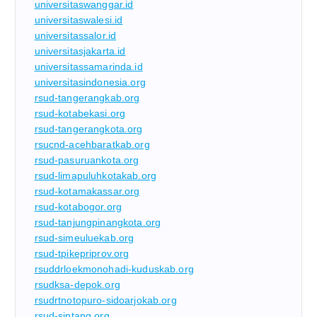
universitaswanggar.id
universitaswalesi.id
universitassalor.id
universitasjakarta.id
universitassamarinda.id
universitasindonesia.org
rsud-tangerangkab.org
rsud-kotabekasi.org
rsud-tangerangkota.org
rsucnd-acehbaratkab.org
rsud-pasuruankota.org
rsud-limapuluhkotakab.org
rsud-kotamakassar.org
rsud-kotabogor.org
rsud-tanjungpinangkota.org
rsud-simeuluekab.org
rsud-tpikepriprov.org
rsuddrloekmonohadi-kuduskab.org
rsudksa-depok.org
rsudrtnotopuro-sidoarjokab.org
rsud-sintang.org