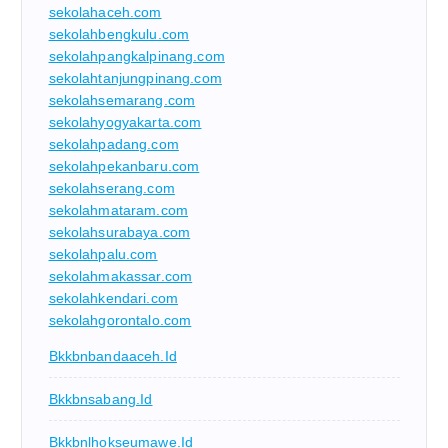
sekolahaceh.com
sekolahbengkulu.com
sekolahpangkalpinang.com
sekolahtanjungpinang.com
sekolahsemarang.com
sekolahyogyakarta.com
sekolahpadang.com
sekolahpekanbaru.com
sekolahserang.com
sekolahmataram.com
sekolahsurabaya.com
sekolahpalu.com
sekolahmakassar.com
sekolahkendari.com
sekolahgorontalo.com
Bkkbnbandaaceh.id
Bkkbnsabang.id
Bkkbnlhokseumawe.id