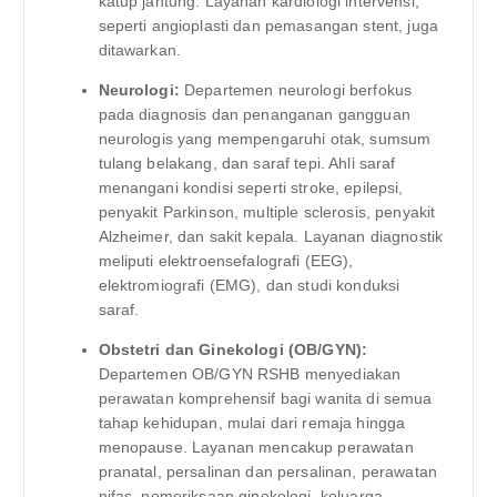
katup jantung. Layanan kardiologi intervensi,
seperti angioplasti dan pemasangan stent, juga
ditawarkan.
Neurologi:
Departemen neurologi berfokus
pada diagnosis dan penanganan gangguan
neurologis yang mempengaruhi otak, sumsum
tulang belakang, dan saraf tepi. Ahli saraf
menangani kondisi seperti stroke, epilepsi,
penyakit Parkinson, multiple sclerosis, penyakit
Alzheimer, dan sakit kepala. Layanan diagnostik
meliputi elektroensefalografi (EEG),
elektromiografi (EMG), dan studi konduksi
saraf.
Obstetri dan Ginekologi (OB/GYN):
Departemen OB/GYN RSHB menyediakan
perawatan komprehensif bagi wanita di semua
tahap kehidupan, mulai dari remaja hingga
menopause. Layanan mencakup perawatan
pranatal, persalinan dan persalinan, perawatan
nifas, pemeriksaan ginekologi, keluarga