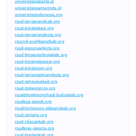
universitasjakarta.id
universitassamarinda.id
universitasindonesia.org
rsud-tangerangkab.org
rsud-kotabekasi.org
rsud-tangerangkota.org
rsucnd-acehbaratkab.org
rsud-pasuruankota.org
rsud-limapuluhkotakab.org
rsud-kotamakassar.org
rsud-kotabogor.org
rsud-tanjungpinangkota.org
rsud-simeuluekab.org
rsud-tpikepriprov.org
rsuddrloekmonohadi-kuduskab.org
rsudksa-depok.org
rsudrtnotopuro-sidoarjokab.org
rsud-sintang.org
rsud-cilacapkab.org
rsudkoja-jakarta.org
rsud-brebeskab.org