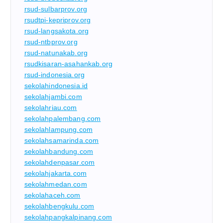
rsud-sulbarprov.org
rsudtpi-kepriprov.org
rsud-langsakota.org
rsud-ntbprov.org
rsud-natunakab.org
rsudkisaran-asahankab.org
rsud-indonesia.org
sekolahindonesia.id
sekolahjambi.com
sekolahriau.com
sekolahpalembang.com
sekolahlampung.com
sekolahsamarinda.com
sekolahbandung.com
sekolahdenpasar.com
sekolahjakarta.com
sekolahmedan.com
sekolahaceh.com
sekolahbengkulu.com
sekolahpangkalpinang.com