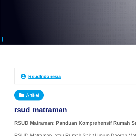
RsudIndonesia
Artikel
rsud matraman
RSUD Matraman: Panduan Komprehensif Rumah Sa
RSUD Matraman, atau Rumah Sakit Umum Daerah Matrama