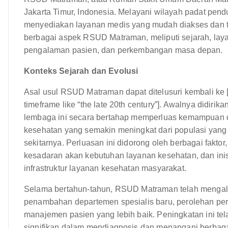
Jakarta Timur, Indonesia. Melayani wilayah padat pend
menyediakan layanan medis yang mudah diakses dan te
berbagai aspek RSUD Matraman, meliputi sejarah, layana
pengalaman pasien, dan perkembangan masa depan.
Konteks Sejarah dan Evolusi
Asal usul RSUD Matraman dapat ditelusuri kembali ke [In
timeframe like “the late 20th century”]. Awalnya didiri
lembaga ini secara bertahap memperluas kemampuan d
kesehatan yang semakin meningkat dari populasi yang
sekitarnya. Perluasan ini didorong oleh berbagai fakto
kesadaran akan kebutuhan layanan kesehatan, dan inis
infrastruktur layanan kesehatan masyarakat.
Selama bertahun-tahun, RSUD Matraman telah mengal
penambahan departemen spesialis baru, perolehan per
manajemen pasien yang lebih baik. Peningkatan ini te
signifikan dalam mendiagnosis dan menangani berbaga