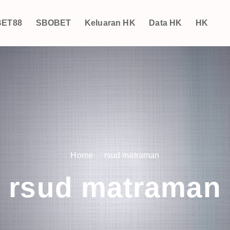
ET88
SBOBET
Keluaran HK
Data HK
HK
Home
rsud matraman
rsud matraman