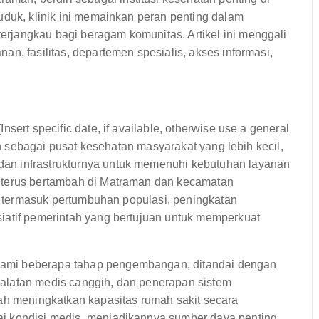
uduk, klinik ini memainkan peran penting dalam
rjangkau bagi beragam komunitas. Artikel ini menggali
n, fasilitas, departemen spesialis, akses informasi,
sert specific date, if available, otherwise use a general
kan sebagai pusat kesehatan masyarakat yang lebih kecil,
an infrastrukturnya untuk memenuhi kebutuhan layanan
 terus bertambah di Matraman dan kecamatan
r, termasuk pertumbuhan populasi, peningkatan
iatif pemerintah yang bertujuan untuk memperkuat
ami beberapa tahap pengembangan, ditandai dengan
alatan medis canggih, dan penerapan sistem
lah meningkatkan kapasitas rumah sakit secara
i kondisi medis, menjadikannya sumber daya penting