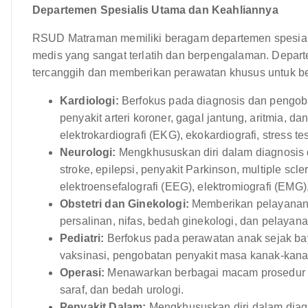
Departemen Spesialis Utama dan Keahliannya
RSUD Matraman memiliki beragam departemen spesialis
medis yang sangat terlatih dan berpengalaman. Depart
tercanggih dan memberikan perawatan khusus untuk be
Kardiologi:
Berfokus pada diagnosis dan pengoba
penyakit arteri koroner, gagal jantung, aritmia, d
elektrokardiografi (EKG), ekokardiografi, stress tes
Neurologi:
Mengkhususkan diri dalam diagnosis 
stroke, epilepsi, penyakit Parkinson, multiple s
elektroensefalografi (EEG), elektromiografi (EMG),
Obstetri dan Ginekologi:
Memberikan pelayanan k
persalinan, nifas, bedah ginekologi, dan pelayan
Pediatri:
Berfokus pada perawatan anak sejak bay
vaksinasi, pengobatan penyakit masa kanak-kanak
Operasi:
Menawarkan berbagai macam prosedur b
saraf, dan bedah urologi.
Penyakit Dalam:
Mengkhususkan diri dalam diag