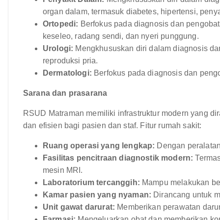
organ dalam, termasuk diabetes, hipertensi, penyak
Ortopedi:
Berfokus pada diagnosis dan pengobata
keseleo, radang sendi, dan nyeri punggung.
Urologi:
Mengkhususkan diri dalam diagnosis dan
reproduksi pria.
Dermatologi:
Berfokus pada diagnosis dan pengob
Sarana dan prasarana
RSUD Matraman memiliki infrastruktur modern yang d
dan efisien bagi pasien dan staf. Fitur rumah sakit:
Ruang operasi yang lengkap:
Dengan peralatan
Fasilitas pencitraan diagnostik modern:
Termas
mesin MRI.
Laboratorium tercanggih:
Mampu melakukan berb
Kamar pasien yang nyaman:
Dirancang untuk 
Unit gawat darurat:
Memberikan perawatan darur
Farmasi:
Mengeluarkan obat dan memberikan kon