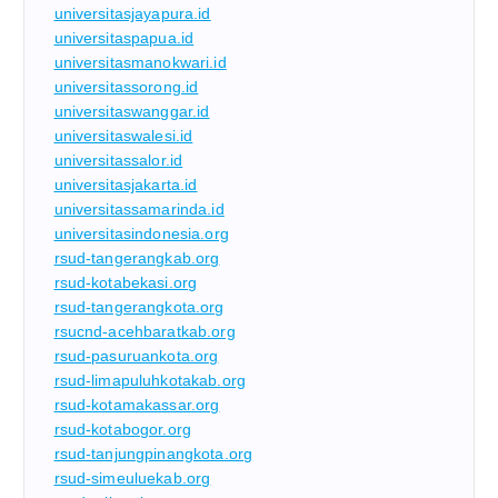
universitasjayapura.id
universitaspapua.id
universitasmanokwari.id
universitassorong.id
universitaswanggar.id
universitaswalesi.id
universitassalor.id
universitasjakarta.id
universitassamarinda.id
universitasindonesia.org
rsud-tangerangkab.org
rsud-kotabekasi.org
rsud-tangerangkota.org
rsucnd-acehbaratkab.org
rsud-pasuruankota.org
rsud-limapuluhkotakab.org
rsud-kotamakassar.org
rsud-kotabogor.org
rsud-tanjungpinangkota.org
rsud-simeuluekab.org