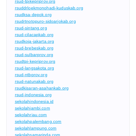
rsud-tpikepriprov.org
rsuddrloekmonohadi-kuduskab.org
rsudksa-depok.org
rsudrtnotopuro-sidoarjokab.org
rsud-sintang.org
rsud-cilacapkab.org
rsudkoja-jakarta.org
rsud-brebeskab.org
rsud-sulbarprov.org
rsudtpi-kepriprov.org
rsud-langsakota.org
rsud-ntbprov.org
rsud-natunakab.org
rsudkisaran-asahankab.org
rsud-indonesia.org
sekolahindonesia.id
sekolahjambi.com
sekolahriau.com
sekolahpalembang.com
sekolahlampung.com
sekolahsamarinda.com