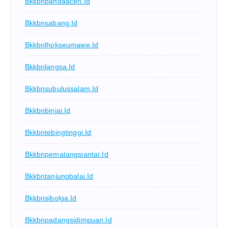
Bkkbnbandaaceh.id
Bkkbnsabang.id
Bkkbnlhokseumawe.id
Bkkbnlangsa.id
Bkkbnsubulussalam.id
Bkkbnbinjai.id
Bkkbntebingtinggi.id
Bkkbnpematangsiantar.id
Bkkbntanjungbalai.id
Bkkbnsibolga.id
Bkkbnpadangsidimpuan.id