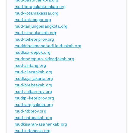
rsud-pasuruankota.org
rsud-limapuluhkotakab.org
rsud-kotamakassar.org
rsud-kotabogor.org
rsud-tanjungpinangkota.org
rsud-simeuluekab.org
rsud-tpikepriprov.org
rsuddrloekmonohadi-kuduskab.org
rsudksa-depok.org
rsudrtnotopuro-sidoarjokab.org
rsud-sintang.org
rsud-cilacapkab.org
rsudkoja-jakarta.org
rsud-brebeskab.org
rsud-sulbarprov.org
rsudtpi-kepriprov.org
rsud-langsakota.org
rsud-ntbprov.org
rsud-natunakab.org
rsudkisaran-asahankab.org
rsud-indonesia.org