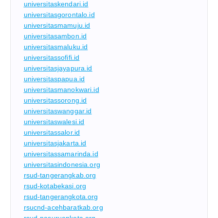
universitaskendari.id
universitasgorontalo.id
universitasmamuju.id
universitasambon.id
universitasmaluku.id
universitassofifi.id
universitasjayapura.id
universitaspapua.id
universitasmanokwari.id
universitassorong.id
universitaswanggar.id
universitaswalesi.id
universitassalor.id
universitasjakarta.id
universitassamarinda.id
universitasindonesia.org
rsud-tangerangkab.org
rsud-kotabekasi.org
rsud-tangerangkota.org
rsucnd-acehbaratkab.org