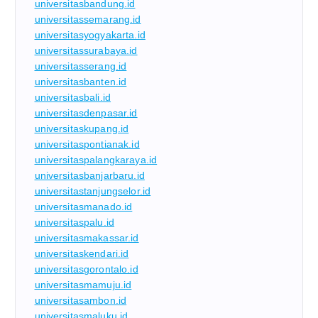
universitasbandung.id
universitassemarang.id
universitasyogyakarta.id
universitassurabaya.id
universitasserang.id
universitasbanten.id
universitasbali.id
universitasdenpasar.id
universitaskupang.id
universitaspontianak.id
universitaspalangkaraya.id
universitasbanjarbaru.id
universitastanjungselor.id
universitasmanado.id
universitaspalu.id
universitasmakassar.id
universitaskendari.id
universitasgorontalo.id
universitasmamuju.id
universitasambon.id
universitasmaluku.id