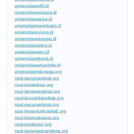
universitassofifi.id
universitasjayapura.id
universitaspapua.id
universitasmanokwari.id
universitassorong.id
universitaswanggar.id
universitaswalesi.id
universitassalor.id
universitasjakarta.id
universitassamarinda.id
universitasindonesia.org
rsud-tangerangkab.org
rsud-kotabekasi.org
rsud-tangerangkota.org
rsucnd-acehbaratkab.org
rsud-pasuruankota.org
rsud-limapuluhkotakab.org
rsud-kotamakassar.org
rsud-kotabogor.org
rsud-tanjungpinangkota.org