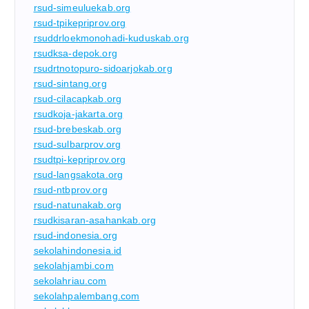
rsud-simeuluekab.org
rsud-tpikepriprov.org
rsuddrloekmonohadi-kuduskab.org
rsudksa-depok.org
rsudrtnotopuro-sidoarjokab.org
rsud-sintang.org
rsud-cilacapkab.org
rsudkoja-jakarta.org
rsud-brebeskab.org
rsud-sulbarprov.org
rsudtpi-kepriprov.org
rsud-langsakota.org
rsud-ntbprov.org
rsud-natunakab.org
rsudkisaran-asahankab.org
rsud-indonesia.org
sekolahindonesia.id
sekolahjambi.com
sekolahriau.com
sekolahpalembang.com