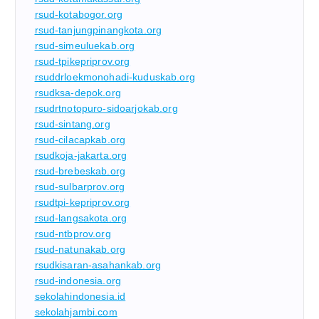
rsud-kotabogor.org
rsud-tanjungpinangkota.org
rsud-simeuluekab.org
rsud-tpikepriprov.org
rsuddrloekmonohadi-kuduskab.org
rsudksa-depok.org
rsudrtnotopuro-sidoarjokab.org
rsud-sintang.org
rsud-cilacapkab.org
rsudkoja-jakarta.org
rsud-brebeskab.org
rsud-sulbarprov.org
rsudtpi-kepriprov.org
rsud-langsakota.org
rsud-ntbprov.org
rsud-natunakab.org
rsudkisaran-asahankab.org
rsud-indonesia.org
sekolahindonesia.id
sekolahjambi.com