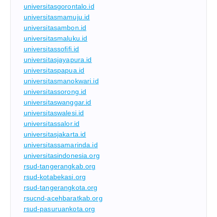
universitasgorontalo.id
universitasmamuju.id
universitasambon.id
universitasmaluku.id
universitassofifi.id
universitasjayapura.id
universitaspapua.id
universitasmanokwari.id
universitassorong.id
universitaswanggar.id
universitaswalesi.id
universitassalor.id
universitasjakarta.id
universitassamarinda.id
universitasindonesia.org
rsud-tangerangkab.org
rsud-kotabekasi.org
rsud-tangerangkota.org
rsucnd-acehbaratkab.org
rsud-pasuruankota.org