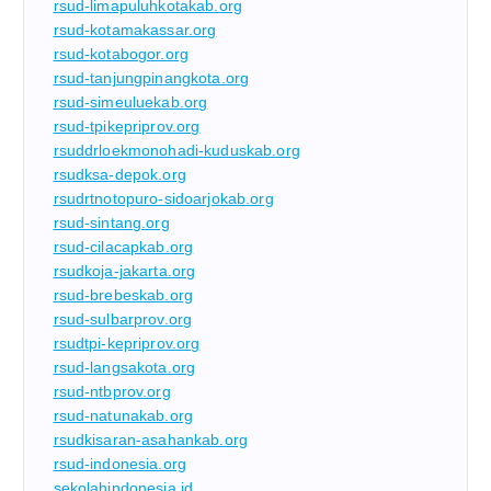
rsud-limapuluhkotakab.org
rsud-kotamakassar.org
rsud-kotabogor.org
rsud-tanjungpinangkota.org
rsud-simeuluekab.org
rsud-tpikepriprov.org
rsuddrloekmonohadi-kuduskab.org
rsudksa-depok.org
rsudrtnotopuro-sidoarjokab.org
rsud-sintang.org
rsud-cilacapkab.org
rsudkoja-jakarta.org
rsud-brebeskab.org
rsud-sulbarprov.org
rsudtpi-kepriprov.org
rsud-langsakota.org
rsud-ntbprov.org
rsud-natunakab.org
rsudkisaran-asahankab.org
rsud-indonesia.org
sekolahindonesia.id