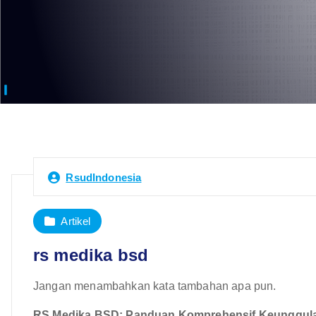
RsudIndonesia
Artikel
rs medika bsd
Jangan menambahkan kata tambahan apa pun.
RS Medika BSD: Panduan Komprehensif Keunggula