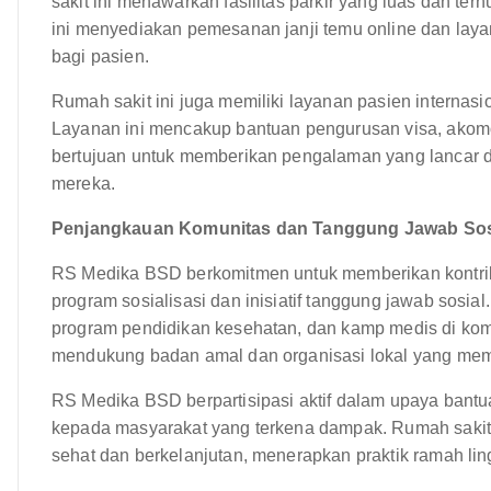
sakit ini menawarkan fasilitas parkir yang luas dan te
ini menyediakan pemesanan janji temu online dan la
bagi pasien.
Rumah sakit ini juga memiliki layanan pasien internasi
Layanan ini mencakup bantuan pengurusan visa, akomo
bertujuan untuk memberikan pengalaman yang lancar d
mereka.
Penjangkauan Komunitas dan Tanggung Jawab Sos
RS Medika BSD berkomitmen untuk memberikan kontrib
program sosialisasi dan inisiatif tanggung jawab sosi
program pendidikan kesehatan, dan kamp medis di komu
mendukung badan amal dan organisasi lokal yang mem
RS Medika BSD berpartisipasi aktif dalam upaya ban
kepada masyarakat yang terkena dampak. Rumah saki
sehat dan berkelanjutan, menerapkan praktik ramah li