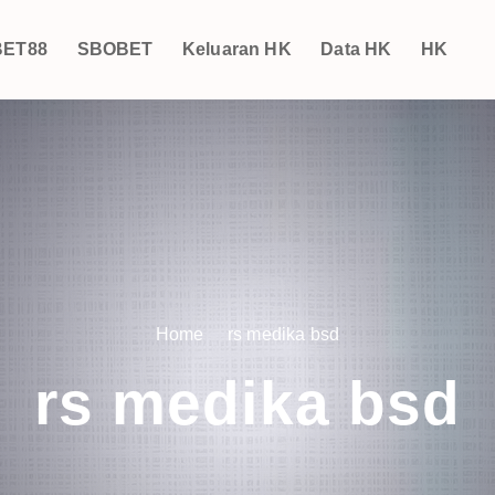
ET88
SBOBET
Keluaran HK
Data HK
HK
Home
rs medika bsd
rs medika bsd