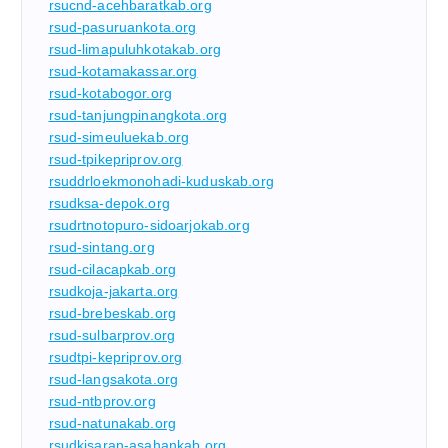
rsucnd-acehbaratkab.org
rsud-pasuruankota.org
rsud-limapuluhkotakab.org
rsud-kotamakassar.org
rsud-kotabogor.org
rsud-tanjungpinangkota.org
rsud-simeuluekab.org
rsud-tpikepriprov.org
rsuddrloekmonohadi-kuduskab.org
rsudksa-depok.org
rsudrtnotopuro-sidoarjokab.org
rsud-sintang.org
rsud-cilacapkab.org
rsudkoja-jakarta.org
rsud-brebeskab.org
rsud-sulbarprov.org
rsudtpi-kepriprov.org
rsud-langsakota.org
rsud-ntbprov.org
rsud-natunakab.org
rsudkisaran-asahankab.org