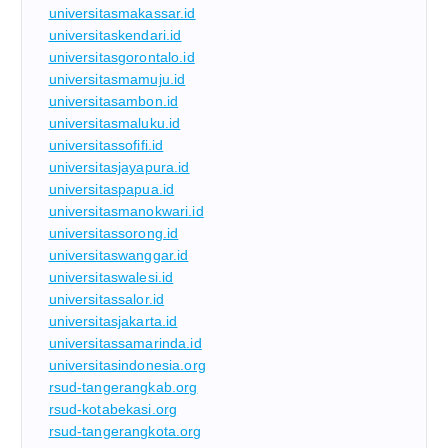
universitasmakassar.id
universitaskendari.id
universitasgorontalo.id
universitasmamuju.id
universitasambon.id
universitasmaluku.id
universitassofifi.id
universitasjayapura.id
universitaspapua.id
universitasmanokwari.id
universitassorong.id
universitaswanggar.id
universitaswalesi.id
universitassalor.id
universitasjakarta.id
universitassamarinda.id
universitasindonesia.org
rsud-tangerangkab.org
rsud-kotabekasi.org
rsud-tangerangkota.org