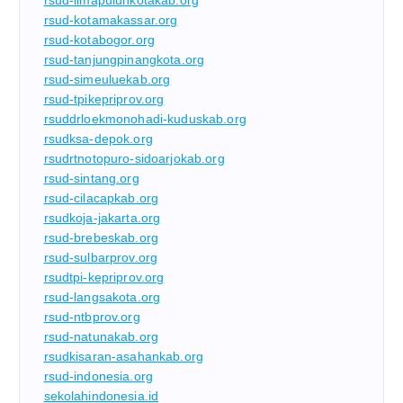
rsud-limapuluhkotakab.org
rsud-kotamakassar.org
rsud-kotabogor.org
rsud-tanjungpinangkota.org
rsud-simeuluekab.org
rsud-tpikepriprov.org
rsuddrloekmonohadi-kuduskab.org
rsudksa-depok.org
rsudrtnotopuro-sidoarjokab.org
rsud-sintang.org
rsud-cilacapkab.org
rsudkoja-jakarta.org
rsud-brebeskab.org
rsud-sulbarprov.org
rsudtpi-kepriprov.org
rsud-langsakota.org
rsud-ntbprov.org
rsud-natunakab.org
rsudkisaran-asahankab.org
rsud-indonesia.org
sekolahindonesia.id