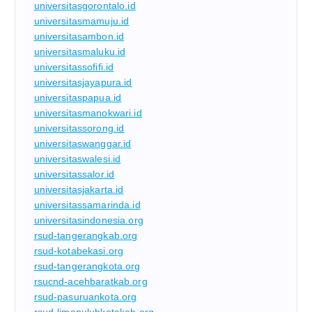
universitasgorontalo.id
universitasmamuju.id
universitasambon.id
universitasmaluku.id
universitassofifi.id
universitasjayapura.id
universitaspapua.id
universitasmanokwari.id
universitassorong.id
universitaswanggar.id
universitaswalesi.id
universitassalor.id
universitasjakarta.id
universitassamarinda.id
universitasindonesia.org
rsud-tangerangkab.org
rsud-kotabekasi.org
rsud-tangerangkota.org
rsucnd-acehbaratkab.org
rsud-pasuruankota.org