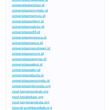
universitaskendari.id
universitasgorontalo.id
universitasmamuju.id
universitasambon.id
universitasmaluku.id
universitassofifi.id
universitasjayapura.id
universitaspapua.id
universitasmanokwari.id
universitassorong.id
universitaswanggar.id
universitaswalesi.id
universitassalor.id
universitasjakarta.id
universitassamarinda.id
universitasindonesia.org
rsud-tangerangkab.org
rsud-kotabekasi.org
rsud-tangerangkota.org
rsucnd-acehbaratkab.org