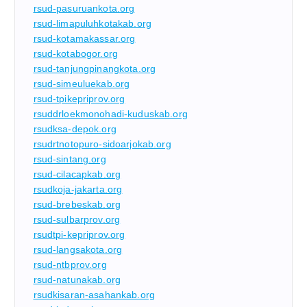
rsud-pasuruankota.org
rsud-limapuluhkotakab.org
rsud-kotamakassar.org
rsud-kotabogor.org
rsud-tanjungpinangkota.org
rsud-simeuluekab.org
rsud-tpikepriprov.org
rsuddrloekmonohadi-kuduskab.org
rsudksa-depok.org
rsudrtnotopuro-sidoarjokab.org
rsud-sintang.org
rsud-cilacapkab.org
rsudkoja-jakarta.org
rsud-brebeskab.org
rsud-sulbarprov.org
rsudtpi-kepriprov.org
rsud-langsakota.org
rsud-ntbprov.org
rsud-natunakab.org
rsudkisaran-asahankab.org