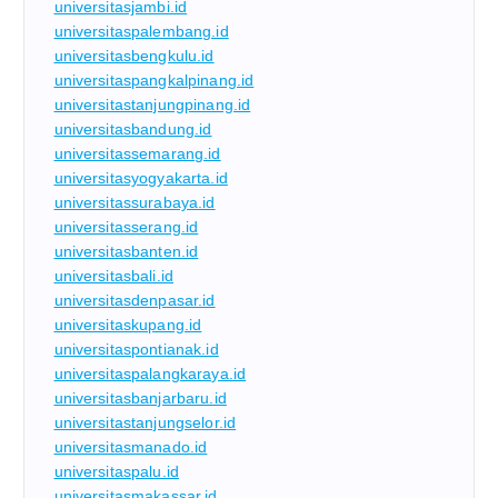
universitasjambi.id
universitaspalembang.id
universitasbengkulu.id
universitaspangkalpinang.id
universitastanjungpinang.id
universitasbandung.id
universitassemarang.id
universitasyogyakarta.id
universitassurabaya.id
universitasserang.id
universitasbanten.id
universitasbali.id
universitasdenpasar.id
universitaskupang.id
universitaspontianak.id
universitaspalangkaraya.id
universitasbanjarbaru.id
universitastanjungselor.id
universitasmanado.id
universitaspalu.id
universitasmakassar.id