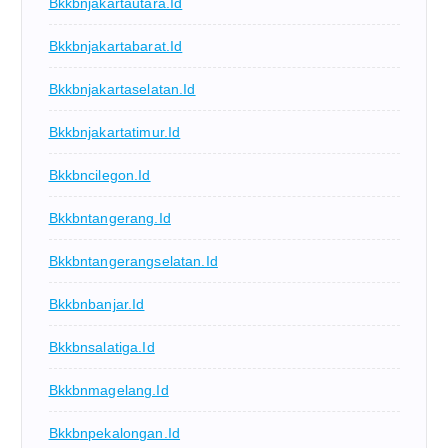
Bkkbnjakartautara.id
Bkkbnjakartabarat.id
Bkkbnjakartaselatan.id
Bkkbnjakartatimur.id
Bkkbncilegon.id
Bkkbntangerang.id
Bkkbntangerangselatan.id
Bkkbnbanjar.id
Bkkbnsalatiga.id
Bkkbnmagelang.id
Bkkbnpekalongan.id