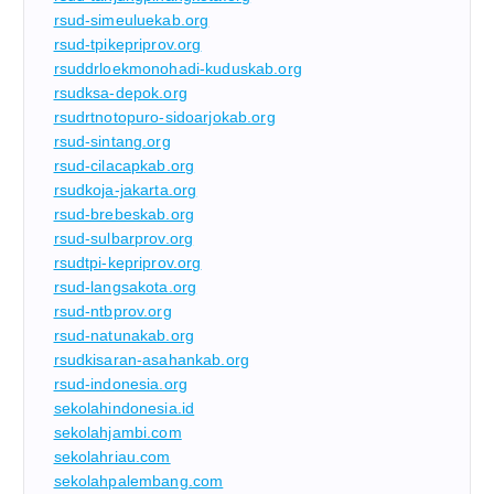
rsud-simeuluekab.org
rsud-tpikepriprov.org
rsuddrloekmonohadi-kuduskab.org
rsudksa-depok.org
rsudrtnotopuro-sidoarjokab.org
rsud-sintang.org
rsud-cilacapkab.org
rsudkoja-jakarta.org
rsud-brebeskab.org
rsud-sulbarprov.org
rsudtpi-kepriprov.org
rsud-langsakota.org
rsud-ntbprov.org
rsud-natunakab.org
rsudkisaran-asahankab.org
rsud-indonesia.org
sekolahindonesia.id
sekolahjambi.com
sekolahriau.com
sekolahpalembang.com