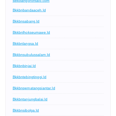
sekolahgorontalo.com
Bkkbnbandaaceh.id
Bkkbnsabang.id
Bkkbnlhokseumawe.id
Bkkbnlangsa.id
Bkkbnsubulussalam.id
Bkkbnbinjai.id
Bkkbntebingtinggi.id
Bkkbnpematangsiantar.id
Bkkbntanjungbalai.id
Bkkbnsibolga.id