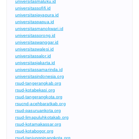
universitasmaluku.id
universitassofifi.id
universitasjayapura.id
universitaspapua.id
universitasmanokwari.id
universitassorong.id
universitaswanggar.id
universitaswalesi.id
universitassalor.id
universitasjakarta.id
universitassamarinda.id
universitasindonesia.org
rsud-tangerangkab.org
rsud-kotabekasi.org
rsud-tangerangkota.org
rsucnd-acehbaratkab.org
rsud-pasuruankota.org
rsud-limapuluhkotakab.org
rsud-kotamakassar.org
rsud-kotabogor.org
rsud-tanjungpinangkota.org