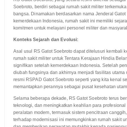
Soebroto, berdiri sebagai rumah sakit militer terkemuka
bangsa. Dinamakan berdasarkan nama Jenderal Gatot 
kemerdekaan Indonesia, rumah sakit ini memiliki seja
komitmen untuk melayani personel militer dan masyar
Konteks Sejarah dan Evolusi:
Asal usul RS Gatot Soebroto dapat ditelusuri kembali 
rumah sakit militer untuk Tentara Kerajaan Hindia Bela
signifikan setelah kemerdekaan Indonesia. Setelah pe
diubah fungsinya dan akhirnya menjadi fasilitas utama
resmi RSPAD Gatot Soebroto seperti yang kita kenal 
memantapkan perannya sebagai pusat kesehatan utama
Selama beberapa dekade, RS Gatot Soebroto terus ber
teknologi, dan meningkatkan keahlian para profesional 
peralatan modern, termasuk sistem pencitraan canggih,
terhadap modernisasi ini memungkinkan rumah sakit u
dan memberikan perawatan mutakhir kepada pasienny