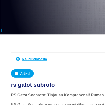
RsudIndonesia
Artikel
rs gatot subroto
RS Gatot Soebroto: Tinjauan Komprehensif Rumah Sa
RS Gatot Soebroto, yang secara resmi dikenal sebaga