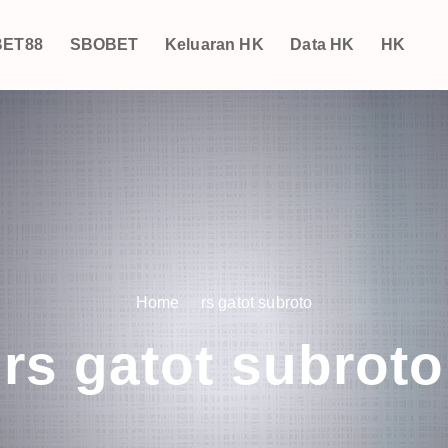
ET88
SBOBET
Keluaran HK
Data HK
HK
Home
rs gatot subroto
rs gatot subroto