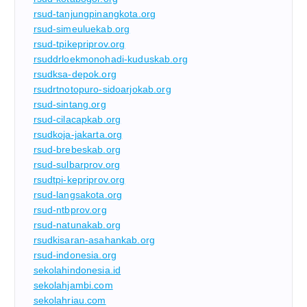
rsud-tanjungpinangkota.org
rsud-simeuluekab.org
rsud-tpikepriprov.org
rsuddrloekmonohadi-kuduskab.org
rsudksa-depok.org
rsudrtnotopuro-sidoarjokab.org
rsud-sintang.org
rsud-cilacapkab.org
rsudkoja-jakarta.org
rsud-brebeskab.org
rsud-sulbarprov.org
rsudtpi-kepriprov.org
rsud-langsakota.org
rsud-ntbprov.org
rsud-natunakab.org
rsudkisaran-asahankab.org
rsud-indonesia.org
sekolahindonesia.id
sekolahjambi.com
sekolahriau.com