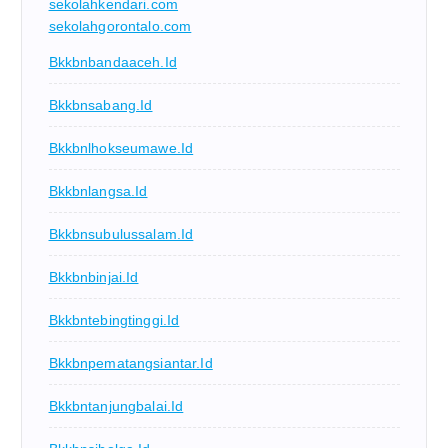
sekolahkendari.com
sekolahgorontalo.com
Bkkbnbandaaceh.id
Bkkbnsabang.id
Bkkbnlhokseumawe.id
Bkkbnlangsa.id
Bkkbnsubulussalam.id
Bkkbnbinjai.id
Bkkbntebingtinggi.id
Bkkbnpematangsiantar.id
Bkkbntanjungbalai.id