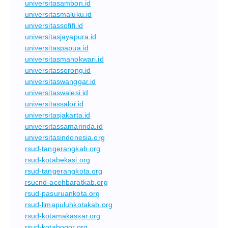
universitasambon.id
universitasmaluku.id
universitassofifi.id
universitasjayapura.id
universitaspapua.id
universitasmanokwari.id
universitassorong.id
universitaswanggar.id
universitaswalesi.id
universitassalor.id
universitasjakarta.id
universitassamarinda.id
universitasindonesia.org
rsud-tangerangkab.org
rsud-kotabekasi.org
rsud-tangerangkota.org
rsucnd-acehbaratkab.org
rsud-pasuruankota.org
rsud-limapuluhkotakab.org
rsud-kotamakassar.org
rsud-kotabogor.org