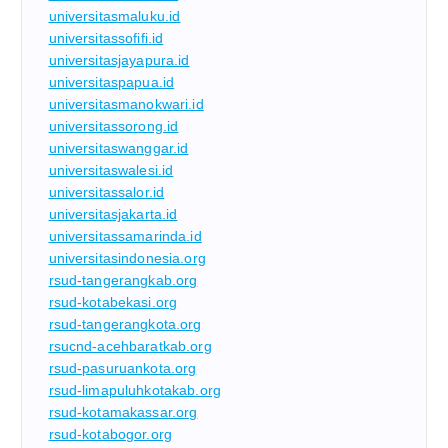
universitasmaluku.id
universitassofifi.id
universitasjayapura.id
universitaspapua.id
universitasmanokwari.id
universitassorong.id
universitaswanggar.id
universitaswalesi.id
universitassalor.id
universitasjakarta.id
universitassamarinda.id
universitasindonesia.org
rsud-tangerangkab.org
rsud-kotabekasi.org
rsud-tangerangkota.org
rsucnd-acehbaratkab.org
rsud-pasuruankota.org
rsud-limapuluhkotakab.org
rsud-kotamakassar.org
rsud-kotabogor.org