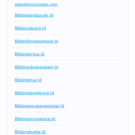
sekolahgorontalo.com
Bkkbnbandaaceh.id
Bkkbnsabang.id
Bkkbnlhokseumawe.id
Bkkbnlangsa.id
Bkkbnsubulussalam.id
Bkkbnbinjai.id
Bkkbntebingtinggi.id
Bkkbnpematangsiantar.id
Bkkbntanjungbalai.id
Bkkbnsibolga.id