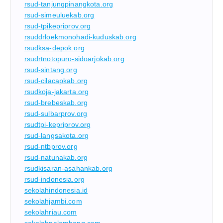
rsud-tanjungpinangkota.org
rsud-simeuluekab.org
rsud-tpikepriprov.org
rsuddrloekmonohadi-kuduskab.org
rsudksa-depok.org
rsudrtnotopuro-sidoarjokab.org
rsud-sintang.org
rsud-cilacapkab.org
rsudkoja-jakarta.org
rsud-brebeskab.org
rsud-sulbarprov.org
rsudtpi-kepriprov.org
rsud-langsakota.org
rsud-ntbprov.org
rsud-natunakab.org
rsudkisaran-asahankab.org
rsud-indonesia.org
sekolahindonesia.id
sekolahjambi.com
sekolahriau.com
sekolahpalembang.com