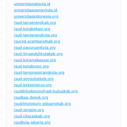
universitasjakarta.id
universitassamarinda.id
universitasindonesia.org
rsud-tangerangkab.org
rsud-kotabekasi.org
rsud-tangerangkota.org
rsucnd-acehbaratkab.org
rsud-pasuruankota.org
rsud-limapuluhkotakab.org
rsud-kotamakassar.org
rsud-kotabogor.org
rsud-tanjungpinangkota.org
rsud-simeuluekab.org
rsud-tpikepriprov.org
rsuddrloekmonohadi-kuduskab.org
rsudksa-depok.org
rsudrtnotopuro-sidoarjokab.org
rsud-sintang.org
rsud-cilacapkab.org
rsudkoja-jakarta.org