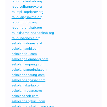
rsud-brebeskab.org
rsud-sulbarprov.org
rsudtpi-kepriprov.org
rsud-langsakota.org
rsud-ntbprov.org
rsud-natunakab.org
rsudkisaran-asahankab.org
rsud-indonesia.org
sekolahindonesia.id
sekolahjambi.com
sekolahriau.com
sekolahpalembang.com
sekolahlampung.com
sekolahsamarinda.com
sekolahbandung.com
sekolahdenpasar.com
sekolahjakarta.com
sekolahmedan.com
sekolahaceh.com
sekolahbengkulu.com
sekolahpangkalpinang.com