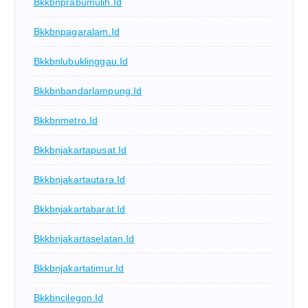
Bkkbnprabumulih.id
Bkkbnpagaralam.id
Bkkbnlubuklinggau.id
Bkkbnbandarlampung.id
Bkkbnmetro.id
Bkkbnjakartapusat.id
Bkkbnjakartautara.id
Bkkbnjakartabarat.id
Bkkbnjakartaselatan.id
Bkkbnjakartatimur.id
Bkkbncilegon.id