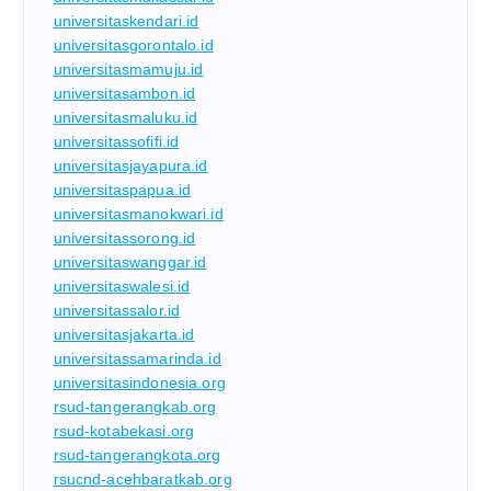
universitaskendari.id
universitasgorontalo.id
universitasmamuju.id
universitasambon.id
universitasmaluku.id
universitassofifi.id
universitasjayapura.id
universitaspapua.id
universitasmanokwari.id
universitassorong.id
universitaswanggar.id
universitaswalesi.id
universitassalor.id
universitasjakarta.id
universitassamarinda.id
universitasindonesia.org
rsud-tangerangkab.org
rsud-kotabekasi.org
rsud-tangerangkota.org
rsucnd-acehbaratkab.org