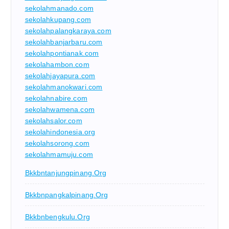
sekolahmanado.com
sekolahkupang.com
sekolahpalangkaraya.com
sekolahbanjarbaru.com
sekolahpontianak.com
sekolahambon.com
sekolahjayapura.com
sekolahmanokwari.com
sekolahnabire.com
sekolahwamena.com
sekolahsalor.com
sekolahindonesia.org
sekolahsorong.com
sekolahmamuju.com
Bkkbntanjungpinang.org
Bkkbnpangkalpinang.org
Bkkbnbengkulu.org