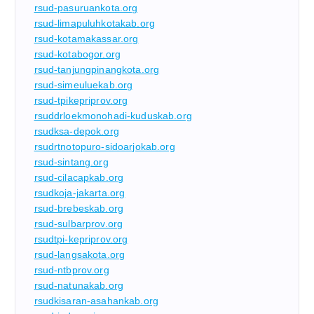
rsud-pasuruankota.org
rsud-limapuluhkotakab.org
rsud-kotamakassar.org
rsud-kotabogor.org
rsud-tanjungpinangkota.org
rsud-simeuluekab.org
rsud-tpikepriprov.org
rsuddrloekmonohadi-kuduskab.org
rsudksa-depok.org
rsudrtnotopuro-sidoarjokab.org
rsud-sintang.org
rsud-cilacapkab.org
rsudkoja-jakarta.org
rsud-brebeskab.org
rsud-sulbarprov.org
rsudtpi-kepriprov.org
rsud-langsakota.org
rsud-ntbprov.org
rsud-natunakab.org
rsudkisaran-asahankab.org