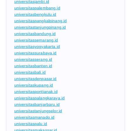
universitasjambi.id
universitaspalembang.id
universitasbengkulu.id
universitaspangkalpinang.id
universitastanjungpinang.id
universitasbandung.id
universitassemarang.id
universitasyogyakarta.id
universitassurabaya.id
universitasserang.id
universitasbanten.id
universitasbali.id
universitasdenpasar.id
universitaskupang.id
universitaspontianak.id
universitaspalangkaraya.id
universitasbanjarbaru.id
universitastanjungselor.id
universitasmanado.id
universitaspalu.id
universitasmakassar.id