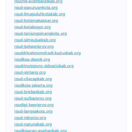
rsucnd-acehbaratkab.org
rsud-pasuruankota.org
rsud-limapuluhkotakab.org
rsud-kotamakassar.org
rsud-kotabogor.org
rsud-tanjungpinangkota.org
rsud-simeuluekab.org
rsud-tpikepriprov.org
rsuddrloekmonohadi-kuduskab.org
rsudksa-depok.org
rsudrtnotopuro-sidoarjokab.org
rsud-sintang.org
rsud-cilacapkab.org
rsudkoja-jakarta.org
rsud-brebeskab.org
rsud-sulbarprov.org
rsudtpi-kepriprov.org
rsud-langsakota.org
rsud-ntbprov.org
rsud-natunakab.org
rsudkisaran-asahankab.org