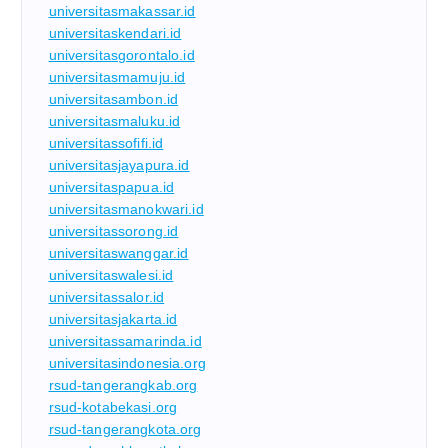
universitasmakassar.id
universitaskendari.id
universitasgorontalo.id
universitasmamuju.id
universitasambon.id
universitasmaluku.id
universitassofifi.id
universitasjayapura.id
universitaspapua.id
universitasmanokwari.id
universitassorong.id
universitaswanggar.id
universitaswalesi.id
universitassalor.id
universitasjakarta.id
universitassamarinda.id
universitasindonesia.org
rsud-tangerangkab.org
rsud-kotabekasi.org
rsud-tangerangkota.org