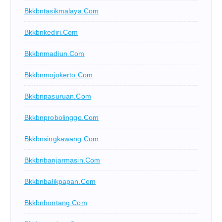
Bkkbntasikmalaya.com
Bkkbnkediri.com
Bkkbnmadiun.com
Bkkbnmojokerto.com
Bkkbnpasuruan.com
Bkkbnprobolinggo.com
Bkkbnsingkawang.com
Bkkbnbanjarmasin.com
Bkkbnbalikpapan.com
Bkkbnbontang.com